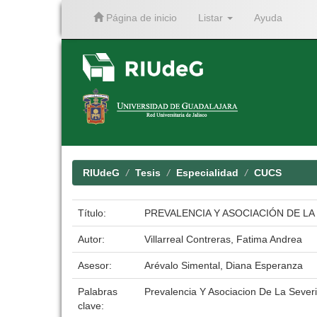
Página de inicio
Listar
Ayuda
Skip
navigation
RIUdeG
Tesis
Especialidad
CUCS
Título:
PREVALENCIA Y ASOCIACIÓN DE L
Autor:
Villarreal Contreras, Fatima Andrea
Asesor:
Arévalo Simental, Diana Esperanza
Palabras
Prevalencia Y Asociacion De La Sever
clave: