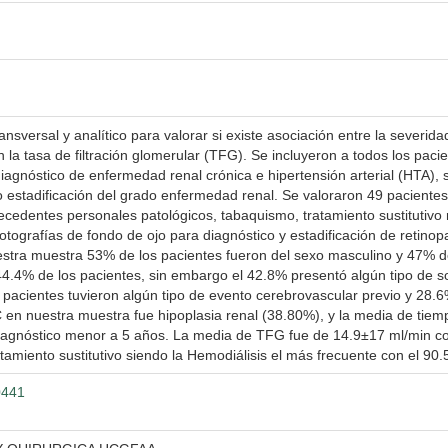
ansversal y analítico para valorar si existe asociación entre la severida
a tasa de filtración glomerular (TFG). Se incluyeron a todos los pacie
diagnóstico de enfermedad renal crónica e hipertensión arterial (HTA),
 estadificación del grado enfermedad renal. Se valoraron 49 pacient
tecedentes personales patológicos, tabaquismo, tratamiento sustitutivo
otografías de fondo de ojo para diagnóstico y estadificación de retinopa
nuestra muestra 53% de los pacientes fueron del sexo masculino y 47%
4.4% de los pacientes, sin embargo el 42.8% presentó algún tipo de 
 pacientes tuvieron algún tipo de evento cerebrovascular previo y 28.
RC en nuestra muestra fue hipoplasia renal (38.80%), y la media de ti
diagnóstico menor a 5 años. La media de TFG fue de 14.9±17 ml/min c
atamiento sustitutivo siendo la Hemodiálisis el más frecuente con el 90
0441