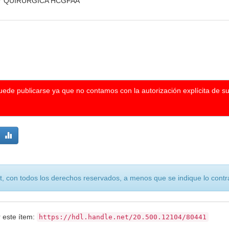
 Y QUIRURGICA HCGFAA
puede publicarse ya que no contamos con la autorización explícita de s
, con todos los derechos reservados, a menos que se indique lo contra
r este ítem:
https://hdl.handle.net/20.500.12104/80441