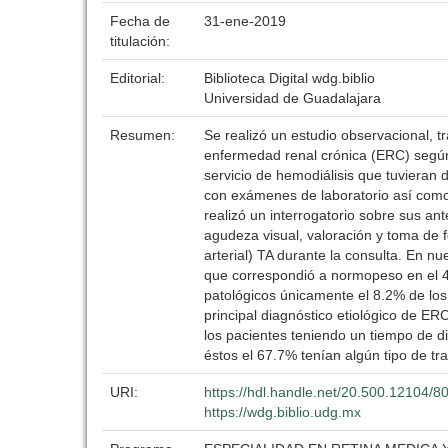
Fecha de
31-ene-2019
titulación:
Editorial:
Biblioteca Digital wdg.biblio
Universidad de Guadalajara
Resumen:
Se realizó un estudio observacional, tr
enfermedad renal crónica (ERC) según l
servicio de hemodiálisis que tuvieran 
con exámenes de laboratorio así como
realizó un interrogatorio sobre sus an
agudeza visual, valoración y toma de f
arterial) TA durante la consulta. En 
que correspondió a normopeso en el 4
patológicos únicamente el 8.2% de los
principal diagnóstico etiológico de E
los pacientes teniendo un tiempo de 
éstos el 67.7% tenían algún tipo de tr
URI:
https://hdl.handle.net/20.500.12104/8
https://wdg.biblio.udg.mx