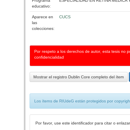
Programa
ESPECIALIDAD EN RETINA MEDICA
educativo:
Aparece en
CUCS
las
colecciones:
Por respeto a los derechos de autor, esta tesis no 
confidencialidad
Mostrar el registro Dublin Core completo del ítem
Los ítems de RIUdeG están protegidos por copyright
Por favor, use este identificador para citar o enlaza