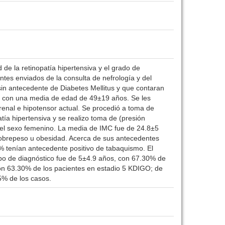
d de la retinopatía hipertensiva y el grado de
ntes enviados de la consulta de nefrología y del
 sin antecedente de Diabetes Mellitus y que contaran
es con una media de edad de 49±19 años. Se les
 renal e hipotensor actual. Se procedió a toma de
tía hipertensiva y se realizo toma de (presión
 del sexo femenino. La media de IMC fue de 24.8±5
sobrepeso u obesidad. Acerca de sus antecedentes
6% tenían antecedente positivo de tabaquismo. El
empo de diagnóstico fue de 5±4.9 años, con 67.30% de
on 63.30% de los pacientes en estadio 5 KDIGO; de
.5% de los casos.