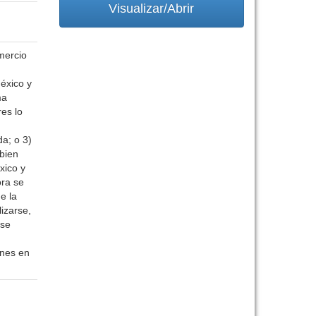
Visualizar/Abrir
mercio
México y
ma
es lo
da; o 3)
 bien
xico y
ora se
e la
izarse,
 se
ones en