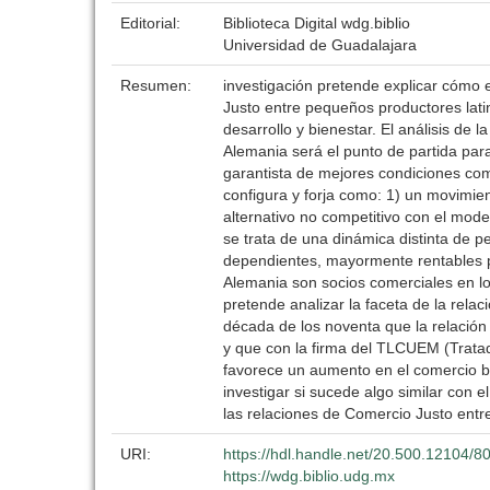
Editorial:
Biblioteca Digital wdg.biblio
Universidad de Guadalajara
Resumen:
investigación pretende explicar cómo e
Justo entre pequeños productores lat
desarrollo y bienestar. El análisis de
Alemania será el punto de partida par
garantista de mejores condiciones co
configura y forja como: 1) un movimi
alternativo no competitivo con el mode
se trata de una dinámica distinta de p
dependientes, mayormente rentables p
Alemania son socios comerciales en lo 
pretende analizar la faceta de la rela
década de los noventa que la relación
y que con la firma del TLCUEM (Tratad
favorece un aumento en el comercio b
investigar si sucede algo similar con e
las relaciones de Comercio Justo entr
URI:
https://hdl.handle.net/20.500.12104/8
https://wdg.biblio.udg.mx