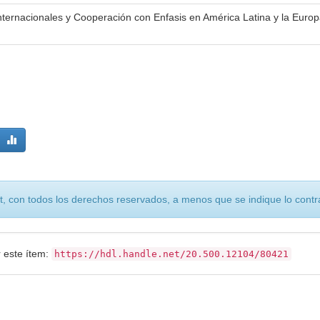
ternacionales y Cooperación con Enfasis en América Latina y la Euro
, con todos los derechos reservados, a menos que se indique lo contra
r este ítem:
https://hdl.handle.net/20.500.12104/80421