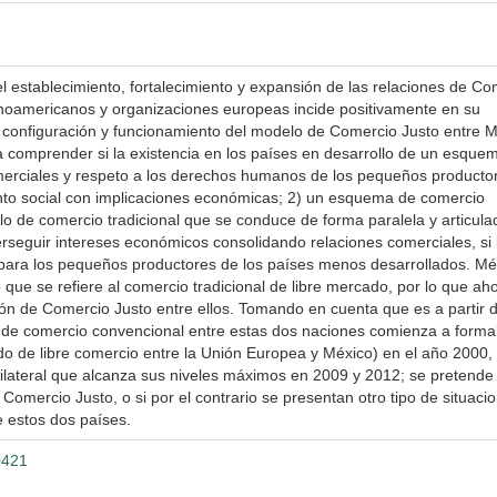
l establecimiento, fortalecimiento y expansión de las relaciones de Co
inoamericanos y organizaciones europeas incide positivamente en su
 la configuración y funcionamiento del modelo de Comercio Justo entre 
a comprender si la existencia en los países en desarrollo de un esque
merciales y respeto a los derechos humanos de los pequeños productor
ento social con implicaciones económicas; 2) un esquema de comercio
lo de comercio tradicional que se conduce de forma paralela y articula
erseguir intereses económicos consolidando relaciones comerciales, si
ara los pequeños productores de los países menos desarrollados. Mé
que se refiere al comercio tradicional de libre mercado, por lo que ah
ción de Comercio Justo entre ellos. Tomando en cuenta que es a partir d
 de comercio convencional entre estas dos naciones comienza a formal
o de libre comercio entre la Unión Europea y México) en el año 2000,
ilateral que alcanza sus niveles máximos en 2009 y 2012; se pretende
l Comercio Justo, o si por el contrario se presentan otro tipo de situaci
e estos dos países.
0421