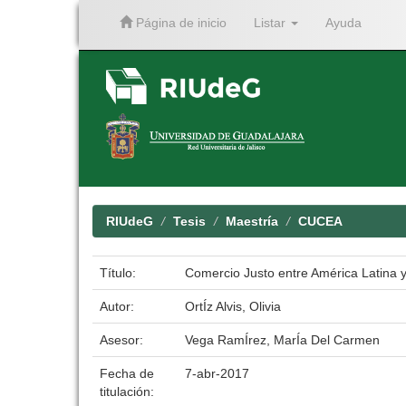
Página de inicio
Listar
Ayuda
Skip
navigation
RIUdeG
Tesis
Maestría
CUCEA
Título:
Comercio Justo entre América Latina y
Autor:
OrtÍz Alvis, Olivia
Asesor:
Vega RamÍrez, MarÍa Del Carmen
Fecha de
7-abr-2017
titulación: