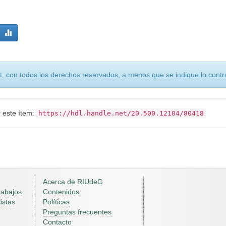
, con todos los derechos reservados, a menos que se indique lo contra
r este ítem:
https://hdl.handle.net/20.500.12104/80418
Acerca de RIUdeG
rabajos
Contenidos
istas
Políticas
Preguntas frecuentes
Contacto