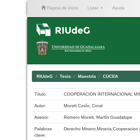
Página de inicio
Listar
Ayuda
Skip
navigation
RIUdeG
Tesis
Maestría
CUCEA
Título:
COOPERACIÓN INTERNACIONAL MIN
Autor:
Morett CosÍo, Coral
Asesor:
Romero Morett, MartÍn Guadalupe
Palabras
Derecho Minero;Mineria;Cooperacion I
clave: