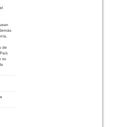
el
ovean
 además
ría,
s de
 País
n su
la
pa