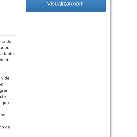
Visualizar/Abrir
omo de
dades
a tanto
ía en
 y de
en
 gran
éste
s que
los
ado de