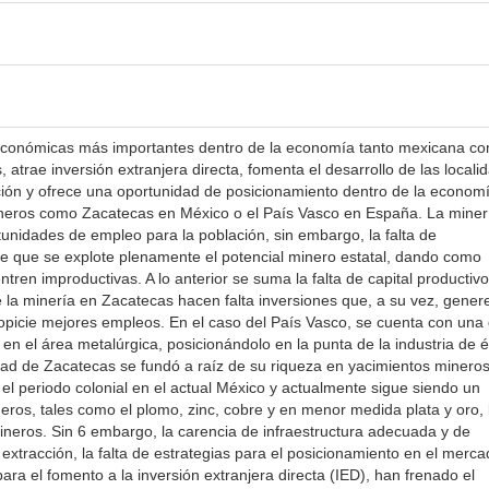
 económicas más importantes dentro de la economía tanto mexicana c
 atrae inversión extranjera directa, fomenta el desarrollo de las locali
ción y ofrece una oportunidad de posicionamiento dentro de la economí
neros como Zacatecas en México o el País Vasco en España. La miner
unidades de empleo para la población, sin embargo, la falta de
ide que se explote plenamente el potencial minero estatal, dando como
en improductivas. A lo anterior se suma la falta de capital productivo
e la minería en Zacatecas hacen falta inversiones que, a su vez, gener
opicie mejores empleos. En el caso del País Vasco, se cuenta con una
 en el área metalúrgica, posicionándolo en la punta de la industria de 
dad de Zacatecas se fundó a raíz de su riqueza en yacimientos minero
el periodo colonial en el actual México y actualmente sigue siendo un
eros, tales como el plomo, zinc, cobre y en menor medida plata y oro, 
mineros. Sin 6 embargo, la carencia de infraestructura adecuada y de
extracción, la falta de estrategias para el posicionamiento en el merc
ra el fomento a la inversión extranjera directa (IED), han frenado el