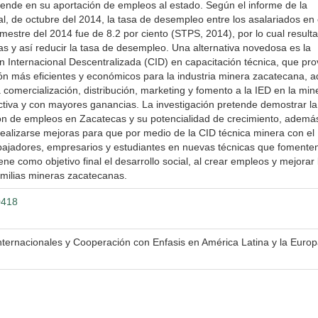
r ende en su aportación de empleos al estado. Según el informe de la
al, de octubre del 2014, la tasa de desempleo entre los asalariados en 
estre del 2014 fue de 8.2 por ciento (STPS, 2014), por lo cual resulta
as y así reducir la tasa de desempleo. Una alternativa novedosa es la
Internacional Descentralizada (CID) en capacitación técnica, que pr
ón más eficientes y económicos para la industria minera zacatecana,
 comercialización, distribución, marketing y fomento a la IED en la mine
tiva y con mayores ganancias. La investigación pretende demostrar la
ión de empleos en Zacatecas y su potencialidad de crecimiento, ademá
realizarse mejoras para que por medio de la CID técnica minera con el
abajadores, empresarios y estudiantes en nuevas técnicas que fomente
ene como objetivo final el desarrollo social, al crear empleos y mejorar 
familias mineras zacatecanas.
0418
ternacionales y Cooperación con Enfasis en América Latina y la Euro