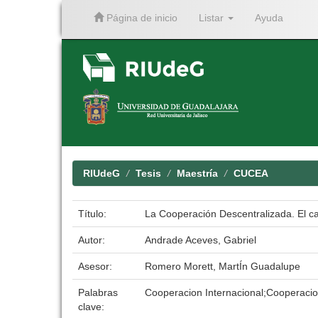
Página de inicio
Listar
Ayuda
Skip
navigation
RIUdeG
Tesis
Maestría
CUCEA
Título:
La Cooperación Descentralizada. El c
Autor:
Andrade Aceves, Gabriel
Asesor:
Romero Morett, MartÍn Guadalupe
Palabras
Cooperacion Internacional;Cooperacio
clave: