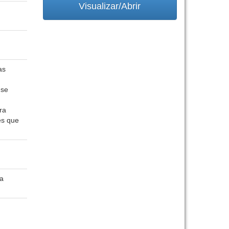
Visualizar/Abrir
as
 se
ra
es que
pa