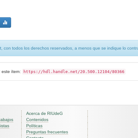
, con todos los derechos reservados, a menos que se indique lo contra
r este ítem:
https://hdl.handle.net/20.500.12104/80366
Acerca de RIUdeG
rabajos
Contenidos
istas
Políticas
Preguntas frecuentes