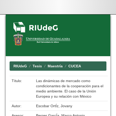
Skip
navigation
RIUdeG
Tesis
Maestría
CUCEA
Título:
Las dinámicas de mercado como
condicionantes de la cooperación para el
medio ambiente. El caso de la Unión
Europea y su relación con México
Autor:
Escobar OrtÍz, Jovany
Asesor:
Berger GarcÍa, Marco Antonio