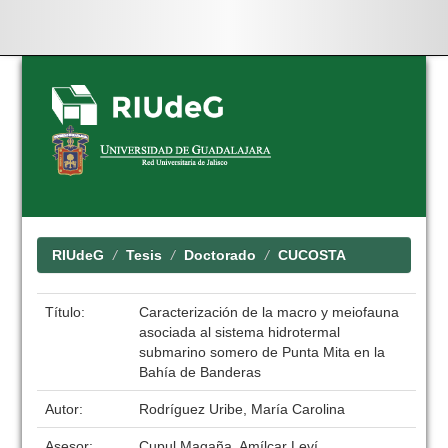
Skip
navigation
RIUdeG
Tesis
Doctorado
CUCOSTA
Título:
Caracterización de la macro y meiofauna
asociada al sistema hidrotermal
submarino somero de Punta Mita en la
Bahía de Banderas
Autor:
Rodríguez Uribe, María Carolina
Asesor:
Cupul Magaña, Amílcar Leví