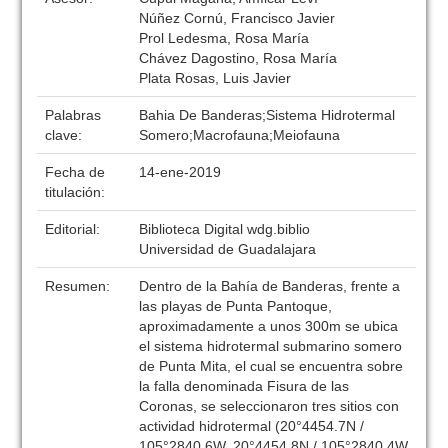
Núñez Cornú, Francisco Javier
Prol Ledesma, Rosa María
Chávez Dagostino, Rosa María
Plata Rosas, Luis Javier
Palabras
Bahia De Banderas;Sistema Hidrotermal
clave:
Somero;Macrofauna;Meiofauna
Fecha de
14-ene-2019
titulación:
Editorial:
Biblioteca Digital wdg.biblio
Universidad de Guadalajara
Resumen:
Dentro de la Bahía de Banderas, frente a
las playas de Punta Pantoque,
aproximadamente a unos 300m se ubica
el sistema hidrotermal submarino somero
de Punta Mita, el cual se encuentra sobre
la falla denominada Fisura de las
Coronas, se seleccionaron tres sitios con
actividad hidrotermal (20°4454.7N /
105°2840.6W, 20°4454.8N / 105°2840.4W