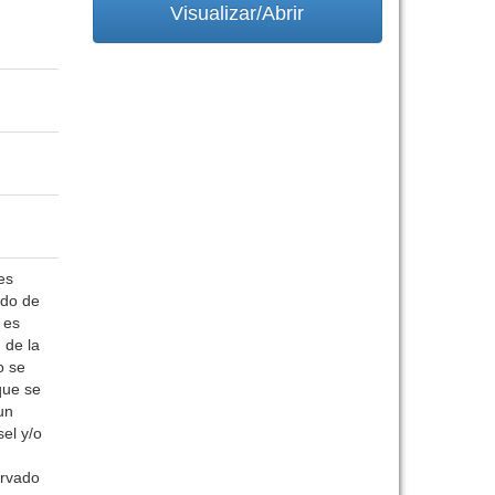
Visualizar/Abrir
es
ado de
 es
 de la
o se
que se
un
sel y/o
ervado