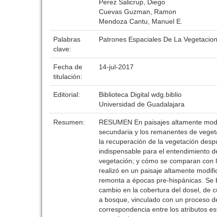
Perez Salicrup, Diego
Cuevas Guzman, Ramon
Mendoza Cantu, Manuel E.
Palabras
Patrones Espaciales De La Vegetacio
clave:
Fecha de
14-jul-2017
titulación:
Editorial:
Biblioteca Digital wdg.biblio
Universidad de Guadalajara
Resumen:
RESUMEN En paisajes altamente modifi
secundaria y los remanentes de vegeta
la recuperación de la vegetación desp
indispensable para el entendimiento de
vegetación; y cómo se comparan con la
realizó en un paisaje altamente modifi
remonta a épocas pre-hispánicas. Se 
cambio en la cobertura del dosel, de c
a bosque, vinculado con un proceso de 
correspondencia entre los atributos es