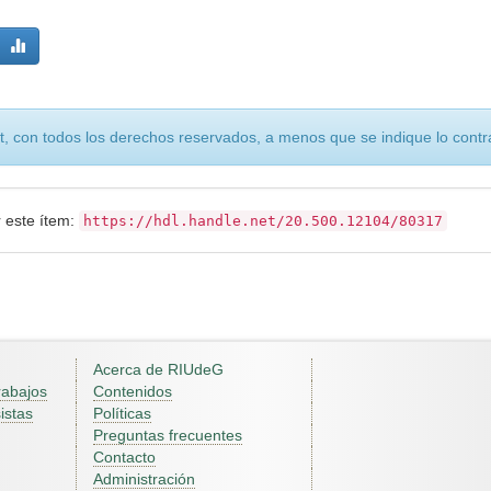
, con todos los derechos reservados, a menos que se indique lo contra
r este ítem:
https://hdl.handle.net/20.500.12104/80317
Acerca de RIUdeG
rabajos
Contenidos
istas
Políticas
Preguntas frecuentes
Contacto
Administración