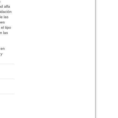
a
ad alfa
idación
de las
nes
el tipo
n las
 en
 y