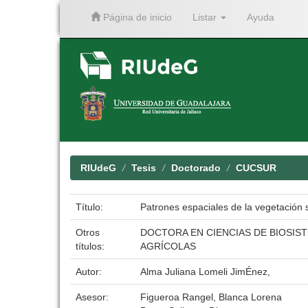
Página de inicio
Listar
Ayuda
Skip
navigation
RIUdeG
Tesis
Doctorado
CUCSUR
Título:
Patrones espaciales de la vegetación
Otros
DOCTORA EN CIENCIAS DE BIOSIS
títulos:
AGRÍCOLAS
Autor:
Alma Juliana Lomeli JimÉnez,
Asesor:
Figueroa Rangel, Blanca Lorena