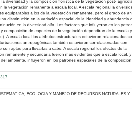
a diversidad y la composición florística de la vegetación post- agrícol
n la vegetación remanente a escala local. A escala regional la diversid
les equiparables a los de la vegetación remanente, pero el grado de an
una disminución en la variación espacial de la identidad y abundancia 
minución en la diversidad alfa. Los factores que influyeron en los patro
d y composición de especies de la vegetación dependiron de la escala y 
. A escala local los atributos estructurales estuvieron relacionados co
erturbaciones antropogénicas también estuvieron correlacionadas con
e son aptas para llevarlas a cabo. A escala regional los efectos de la
ión remanente y secundaria fueron más evidentes que a escala local, y
as del ambiente, influyeron en los patrones espaciales de la composición
0317
ISTEMATICA, ECOLOGIA Y MANEJO DE RECURSOS NATURALES Y