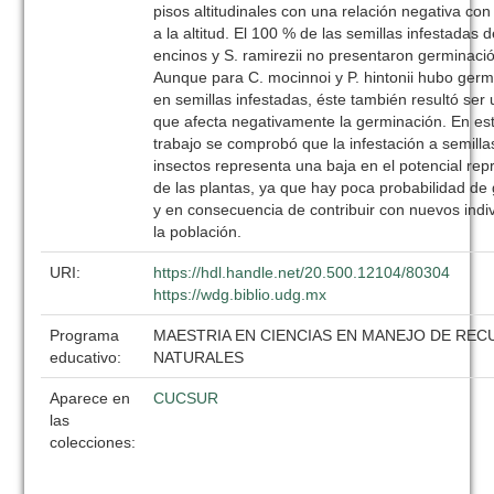
pisos altitudinales con una relación negativa con
a la altitud. El 100 % de las semillas infestadas 
encinos y S. ramirezii no presentaron germinaci
Aunque para C. mocinnoi y P. hintonii hubo germ
en semillas infestadas, éste también resultó ser 
que afecta negativamente la germinación. En es
trabajo se comprobó que la infestación a semilla
insectos representa una baja en el potencial rep
de las plantas, ya que hay poca probabilidad de
y en consecuencia de contribuir con nuevos indi
la población.
URI:
https://hdl.handle.net/20.500.12104/80304
https://wdg.biblio.udg.mx
Programa
MAESTRIA EN CIENCIAS EN MANEJO DE RE
educativo:
NATURALES
Aparece en
CUCSUR
las
colecciones: