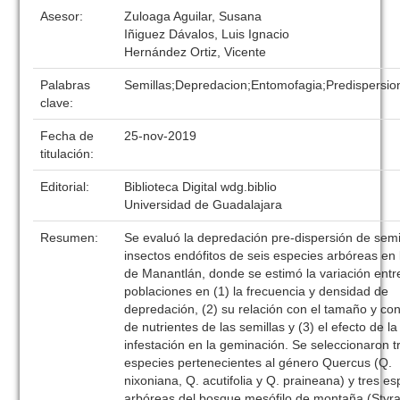
Asesor:
Zuloaga Aguilar, Susana
Iñiguez Dávalos, Luis Ignacio
Hernández Ortiz, Vicente
Palabras
Semillas;Depredacion;Entomofagia;Predispersi
clave:
Fecha de
25-nov-2019
titulación:
Editorial:
Biblioteca Digital wdg.biblio
Universidad de Guadalajara
Resumen:
Se evaluó la depredación pre-dispersión de semi
insectos endófitos de seis especies arbóreas en 
de Manantlán, donde se estimó la variación entr
poblaciones en (1) la frecuencia y densidad de
depredación, (2) su relación con el tamaño y co
de nutrientes de las semillas y (3) el efecto de la
infestación en la geminación. Se seleccionaron t
especies pertenecientes al género Quercus (Q.
nixoniana, Q. acutifolia y Q. praineana) y tres e
arbóreas del bosque mesófilo de montaña (Styr