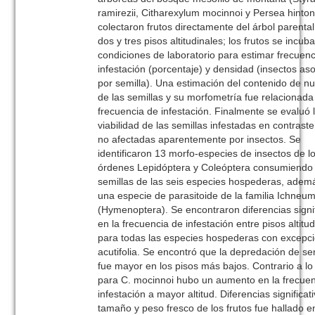
ramirezii, Citharexylum mocinnoi y Persea hintoni
colectaron frutos directamente del árbol parental
dos y tres pisos altitudinales; los frutos se incub
condiciones de laboratorio para estimar frecuen
infestación (porcentaje) y densidad (insectos as
por semilla). Una estimación del contenido de nu
de las semillas y su morfometría fue relacionada
frecuencia de infestación. Finalmente se evaluó 
viabilidad de las semillas infestadas en contraste
no afectadas aparentemente por insectos. Se
identificaron 13 morfo-especies de insectos de l
órdenes Lepidóptera y Coleóptera consumiendo 
semillas de las seis especies hospederas, adem
una especie de parasitoide de la familia Ichneu
(Hymenoptera). Se encontraron diferencias signif
en la frecuencia de infestación entre pisos altitu
para todas las especies hospederas con excepc
acutifolia. Se encontró que la depredación de se
fue mayor en los pisos más bajos. Contrario a lo
para C. mocinnoi hubo un aumento en la frecue
infestación a mayor altitud. Diferencias significat
tamaño y peso fresco de los frutos fue hallado e