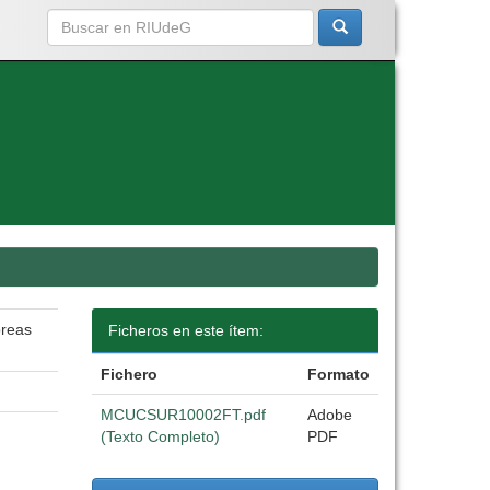
óreas
Ficheros en este ítem:
Fichero
Formato
MCUCSUR10002FT.pdf
Adobe
(Texto Completo)
PDF