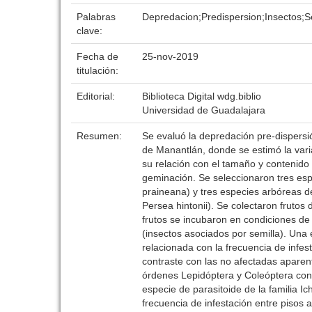
Palabras
Depredacion;Predispersion;Insectos;S
clave:
Fecha de
25-nov-2019
titulación:
Editorial:
Biblioteca Digital wdg.biblio
Universidad de Guadalajara
Resumen:
Se evaluó la depredación pre-dispersió
de Manantlán, donde se estimó la vari
su relación con el tamaño y contenido d
geminación. Se seleccionaron tres esp
praineana) y tres especies arbóreas d
Persea hintonii). Se colectaron frutos d
frutos se incubaron en condiciones de 
(insectos asociados por semilla). Una 
relacionada con la frecuencia de infest
contraste con las no afectadas aparen
órdenes Lepidóptera y Coleóptera con
especie de parasitoide de la familia I
frecuencia de infestación entre pisos 