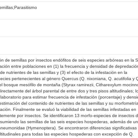
emillas;Parasitismo
n de semillas por insectos endófitos de seis especies arbóreas en la S
ación entre poblaciones en (1) la frecuencia y densidad de depredación
e nutrientes de las semillas y (3) el efecto de la infestación en la
ecies pertenecientes al género Quercus (Q. nixoniana, Q. acutifolia y 
el bosque mesófilo de montaña (Styrax ramirezii, Citharexylum mocinno
irectamente del árbol parental de entre dos y tres pisos altitudinales; l
laboratorio para estimar frecuencia de infestación (porcentaje) y dens
estimación del contenido de nutrientes de las semillas y su morfometrí
ación. Finalmente se evaluó la viabilidad de las semillas infestadas en
temente por insectos. Se identificaron 13 morfo-especies de insectos d
sumiendo las semillas de las seis especies hospederas, además de u
chneumonidae (Hymenoptera). Se encontraron diferencias significativas 
altitudinales para todas las especies hospederas con excepción de Q.