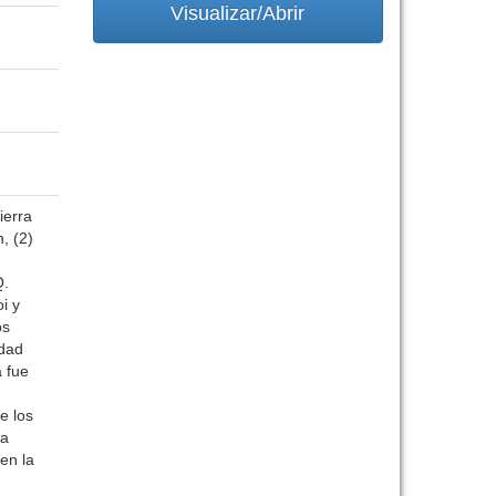
Visualizar/Abrir
ierra
, (2)
Q.
i y
os
idad
a fue
e los
na
en la