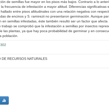
ción de semillas fue mayor en los pisos más bajos. Contrario a lo anter
 frecuencia de infestación a mayor altitud. Diferencias significativas e
 hallado entre pisos altitudinales con una relación negativa con respect
stadas de encinos y S. ramirezii no presentaron germinación. Aunque par
n en semillas infestadas, éste también resultó ser un factor que afecta
 trabajo se comprobó que la infestación a semillas por insectos repre
 de las plantas, ya que hay poca probabilidad de germinar y en consecu
a población.
0302
JO DE RECURSOS NATURALES