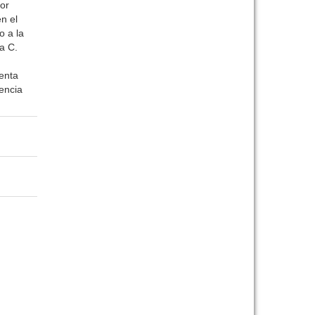
ior
n el
o a la
a C.
senta
encia