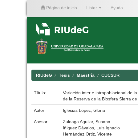
Página de inicio
Listar
Ayuda
Skip
navigation
RIUdeG
Tesis
Maestría
CUCSUR
Título:
Variación inter e intrapoblacional de 
de la Reserva de la Biosfera Sierra de
Autor:
Iglesias López, Gloria
Asesor:
Zuloaga Aguilar, Susana
Iñiguez Dávalos, Luis Ignacio
Hernández Ortiz, Vicente