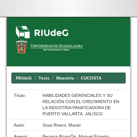
Skip
navigation
RIUdeG
Tesis
Maestría
CUCOSTA
Título:
HABILIDADES GERENCIALES Y SU
RELACIÓN CON EL CRECIMIENTO EN
LA INDUSTRIA PANIFICADORA DE
PUERTO VALLARTA, JALISCO
Autor:
Sosa Rivero, Mariel
Asesor:
Becerra BizarrÓn, Manuel Ernesto