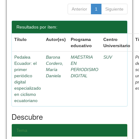
Anterior
1
Siguiente
Resultados por ítem:
Título
Autor(es)
Programa
Centro
T
educativo
Universitario
Pedalea
Barona
MAESTRIA
SUV
P
Ecuador: el
Cordero,
EN
d
primer
María
PERIODISMO
s
periódico
Daniela
DIGITAL
u
digital
p
especializado
e
en ciclismo
ecuatoriano
Descubre
Tema