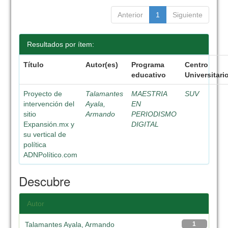
Anterior
1
Siguiente
Resultados por ítem:
Título
Autor(es)
Programa
Centro
educativo
Universitari
Proyecto de
Talamantes
MAESTRIA
SUV
intervención del
Ayala,
EN
sitio
Armando
PERIODISMO
Expansión.mx y
DIGITAL
su vertical de
política
ADNPolítico.com
Descubre
Autor
Talamantes Ayala, Armando
1