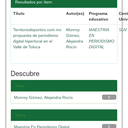
Resultados por ítem:
Título
Autor(es)
Programa
Cent
educativo
Univ
Territoriodeportivo.com.mx
Monroy
MAESTRIA
SUV
propuesta de periodismo
Gómez,
EN
digital hiperlocal en el
Alejandra
PERIODISMO
Valle de Toluca
Rocío
DIGITAL
Descubre
Autor
Monroy Gómez, Alejandra Rocío
1
Tema
Maestria En Periodismo Digital
1