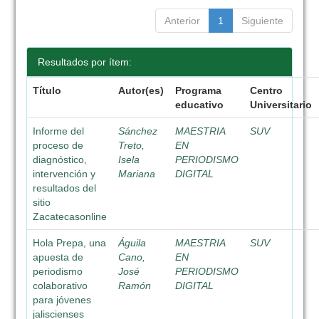
Anterior
1
Siguiente
Resultados por ítem:
Título
Autor(es)
Programa
Centro
educativo
Universitario
Informe del
Sánchez
MAESTRIA
SUV
proceso de
Treto,
EN
diagnóstico,
Isela
PERIODISMO
intervención y
Mariana
DIGITAL
resultados del
sitio
Zacatecasonline
Hola Prepa, una
Águila
MAESTRIA
SUV
apuesta de
Cano,
EN
periodismo
José
PERIODISMO
colaborativo
Ramón
DIGITAL
para jóvenes
jaliscienses