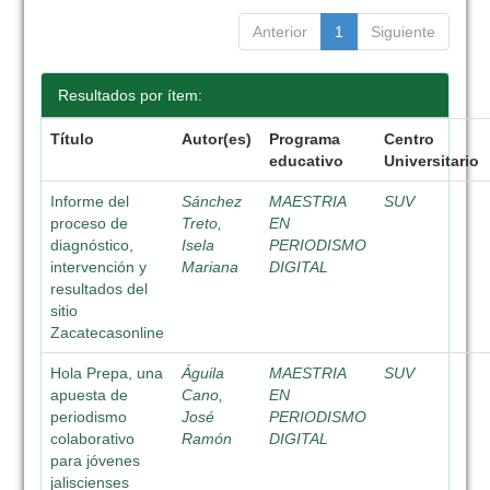
Anterior
1
Siguiente
Resultados por ítem:
Título
Autor(es)
Programa
Centro
educativo
Universitario
Informe del
Sánchez
MAESTRIA
SUV
proceso de
Treto,
EN
diagnóstico,
Isela
PERIODISMO
intervención y
Mariana
DIGITAL
resultados del
sitio
Zacatecasonline
Hola Prepa, una
Águila
MAESTRIA
SUV
apuesta de
Cano,
EN
periodismo
José
PERIODISMO
colaborativo
Ramón
DIGITAL
para jóvenes
jaliscienses