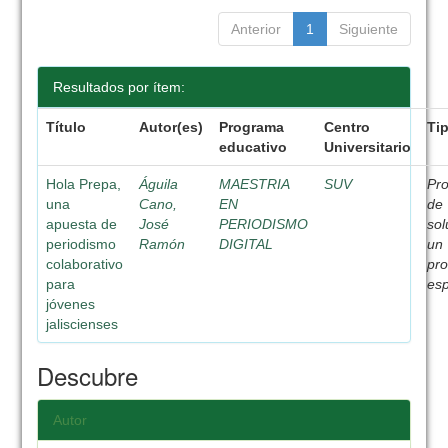
Anterior
1
Siguiente
Resultados por ítem:
Título
Autor(es)
Programa
Centro
Ti
educativo
Universitario
Hola Prepa,
Águila
MAESTRIA
SUV
Pr
una
Cano,
EN
de
apuesta de
José
PERIODISMO
sol
periodismo
Ramón
DIGITAL
un
colaborativo
pr
para
esp
jóvenes
jaliscienses
Descubre
Autor