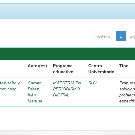
Anterior
1
Si
Autor(es)
Programa
Centro
Tipo
educativo
Universitario
 rediseño y
Carrillo
MAESTRIA EN
SUV
Propues
.mx: caso
Pérez,
PERIODISMO
solucion
Iván
DIGITAL
proble
Manuel
especifi