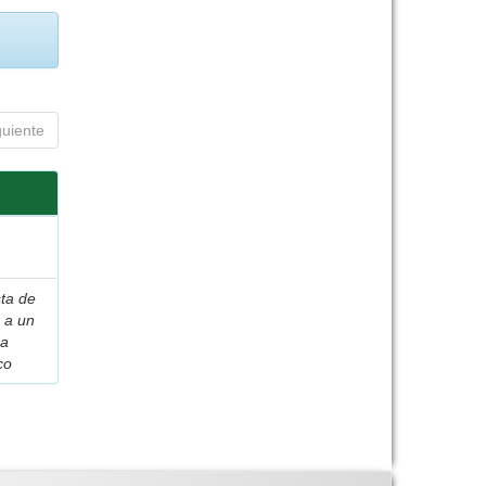
guiente
ta de
 a un
ma
co