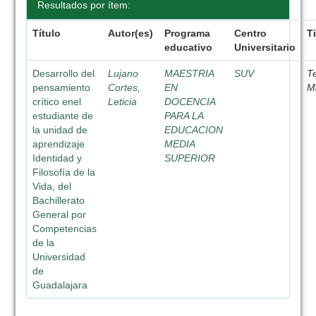
Resultados por ítem:
Título
Autor(es)
Programa
Centro
T
educativo
Universitario
Desarrollo del
Lujano
MAESTRIA
SUV
T
pensamiento
Cortes,
EN
M
crítico enel
Leticia
DOCENCIA
estudiante de
PARA LA
la unidad de
EDUCACION
aprendizaje
MEDIA
Identidad y
SUPERIOR
Filosofía de la
Vida, del
Bachillerato
General por
Competencias
de la
Universidad
de
Guadalajara