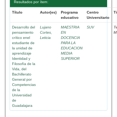
Resultados por ítem:
Título
Autor(es)
Programa
Centro
T
educativo
Universitario
Desarrollo del
Lujano
MAESTRIA
SUV
T
pensamiento
Cortes,
EN
M
crítico enel
Leticia
DOCENCIA
estudiante de
PARA LA
la unidad de
EDUCACION
aprendizaje
MEDIA
Identidad y
SUPERIOR
Filosofía de la
Vida, del
Bachillerato
General por
Competencias
de la
Universidad
de
Guadalajara