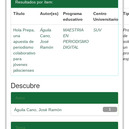
Resultados por ítem:
Título
Autor(es)
Programa
Centro
Ti
educativo
Universitario
Hola Prepa,
Águila
MAESTRIA
SUV
Pr
una
Cano,
EN
de
apuesta de
José
PERIODISMO
sol
periodismo
Ramón
DIGITAL
un
colaborativo
pr
para
esp
jóvenes
jaliscienses
Descubre
Autor
Águila Cano, José Ramón
1
Tema