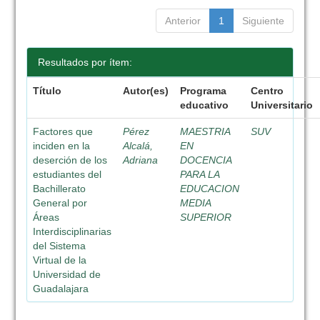
Anterior
1
Siguiente
Resultados por ítem:
Título
Autor(es)
Programa
Centro
educativo
Universitario
Factores que
Pérez
MAESTRIA
SUV
inciden en la
Alcalá,
EN
deserción de los
Adriana
DOCENCIA
estudiantes del
PARA LA
Bachillerato
EDUCACION
General por
MEDIA
Áreas
SUPERIOR
Interdisciplinarias
del Sistema
Virtual de la
Universidad de
Guadalajara