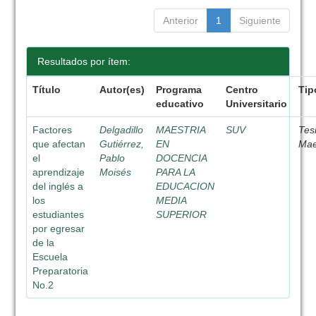
Anterior
1
Siguiente
Resultados por ítem:
Título
Autor(es)
Programa
Centro
Tip
educativo
Universitario
Factores
Delgadillo
MAESTRIA
SUV
Tes
que afectan
Gutiérrez,
EN
Mae
el
Pablo
DOCENCIA
aprendizaje
Moisés
PARA LA
del inglés a
EDUCACION
los
MEDIA
estudiantes
SUPERIOR
por egresar
de la
Escuela
Preparatoria
No.2