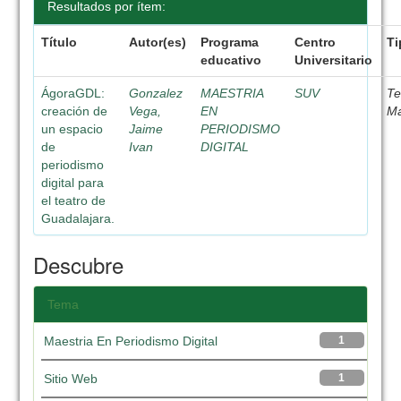
Resultados por ítem:
Título
Autor(es)
Programa
Centro
Ti
educativo
Universitario
ÁgoraGDL:
Gonzalez
MAESTRIA
SUV
Te
creación de
Vega,
EN
Ma
un espacio
Jaime
PERIODISMO
de
Ivan
DIGITAL
periodismo
digital para
el teatro de
Guadalajara.
Descubre
Tema
Maestria En Periodismo Digital
1
Sitio Web
1