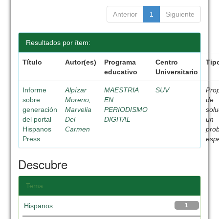
Anterior
1
Siguiente
Resultados por ítem:
Título
Autor(es)
Programa
Centro
Tip
educativo
Universitario
Informe
Alpízar
MAESTRIA
SUV
Pro
sobre
Moreno,
EN
de
generación
Marvelia
PERIODISMO
solu
del portal
Del
DIGITAL
un
Hispanos
Carmen
pro
Press
espe
Descubre
Tema
Hispanos
1