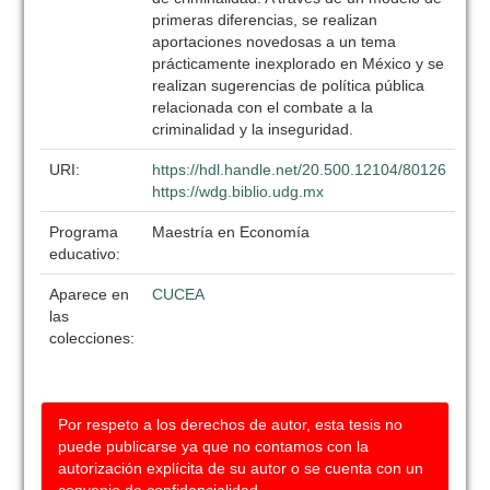
primeras diferencias, se realizan
aportaciones novedosas a un tema
prácticamente inexplorado en México y se
realizan sugerencias de política pública
relacionada con el combate a la
criminalidad y la inseguridad.
URI:
https://hdl.handle.net/20.500.12104/80126
https://wdg.biblio.udg.mx
Programa
Maestría en Economía
educativo:
Aparece en
CUCEA
las
colecciones:
Por respeto a los derechos de autor, esta tesis no
puede publicarse ya que no contamos con la
autorización explícita de su autor o se cuenta con un