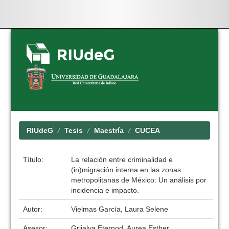
Skip
navigation
RIUdeG
Tesis
Maestría
CUCEA
Título:
La relación entre criminalidad e
(in)migración interna en las zonas
metropolitanas de México: Un análisis por
incidencia e impacto.
Autor:
Vielmas García, Laura Selene
Asesor:
Grijalva Eternod, Aurea Esther