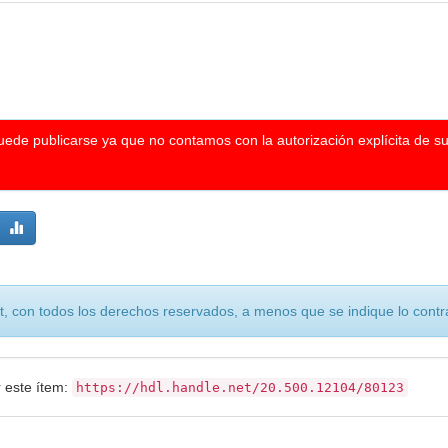
puede publicarse ya que no contamos con la autorización explícita de s
, con todos los derechos reservados, a menos que se indique lo contra
r este ítem:
https://hdl.handle.net/20.500.12104/80123