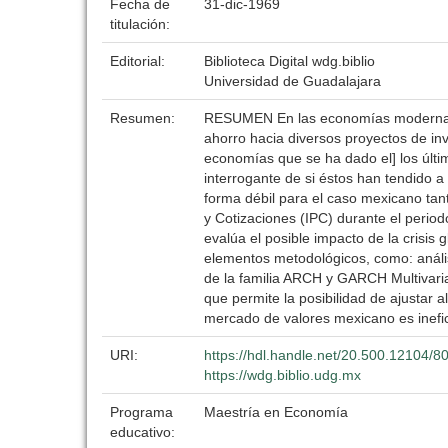
Fecha de
31-dic-1969
titulación:
Editorial:
Biblioteca Digital wdg.biblio
Universidad de Guadalajara
Resumen:
RESUMEN En las economías modernas, l
ahorro hacia diversos proyectos de inv
economías que se ha dado el] los últi
interrogante de si éstos han tendido a 
forma débil para el caso mexicano tanto
y Cotizaciones (IPC) durante el perio
evalúa el posible impacto de la crisis 
elementos metodológicos, como: anális
de la familia ARCH y GARCH Multivaria
que permite la posibilidad de ajustar 
mercado de valores mexicano es inefic
URI:
https://hdl.handle.net/20.500.12104/8
https://wdg.biblio.udg.mx
Programa
Maestría en Economía
educativo: