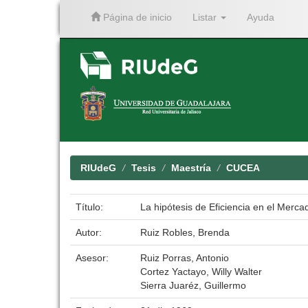
Página de inicio
Listar
Ayuda
Skip
navigation
RIUdeG
Tesis
Maestría
CUCEA
Título:
La hipótesis de Eficiencia en el Merca
Autor:
Ruiz Robles, Brenda
Asesor:
Ruiz Porras, Antonio
Cortez Yactayo, Willy Walter
Sierra Juaréz, Guillermo