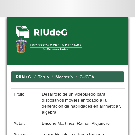
Skip
navigation
RIUdeG
Tesis
Maestría
CUCEA
Título:
Desarrollo de un videojuego para
dispositivos móviles enfocado a la
generación de habilidades en aritmética y
álgebra.
Autor:
Briseño Martínez, Ramón Alejandro
Asesor:
Torres Ruvalcaba, Hugo Enrique