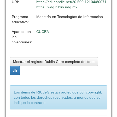
URI:
https://hdl.handle.net/20.500.12104/80071
https://wdg.biblio.udg.mx
Programa
Maestría en Tecnologías de Información
educativo:
Aparece en
CUCEA
las
colecciones:
Mostrar el registro Dublin Core completo del ítem
Los ítems de RIUdeG están protegidos por copyright,
con todos los derechos reservados, a menos que se
indique lo contrario.