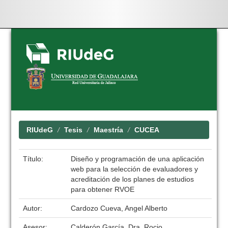
Skip
navigation
RIUdeG
Tesis
Maestría
CUCEA
Título:
Diseño y programación de una aplicación
web para la selección de evaluadores y
acreditación de los planes de estudios
para obtener RVOE
Autor:
Cardozo Cueva, Angel Alberto
Asesor:
Calderón García, Dra. Rocio