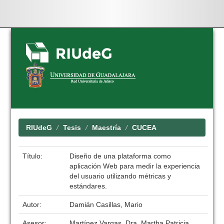
Skip
navigation
RIUdeG
Tesis
Maestría
CUCEA
Título:
Diseño de una plataforma como
aplicación Web para medir la experiencia
del usuario utilizando métricas y
estándares.
Autor:
Damián Casillas, Mario
Asesor:
Martínez Vargas, Dra. Martha Patricia