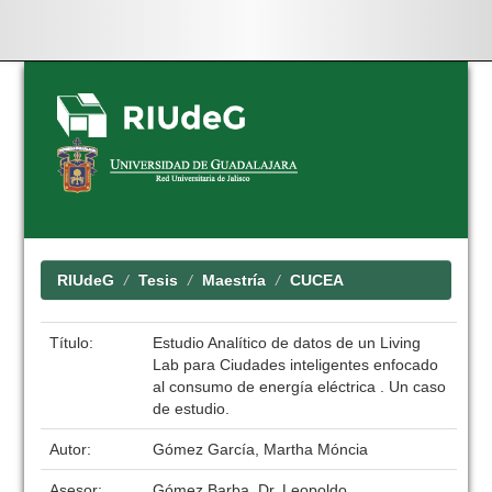
Skip
navigation
RIUdeG
Tesis
Maestría
CUCEA
Título:
Estudio Analítico de datos de un Living
Lab para Ciudades inteligentes enfocado
al consumo de energía eléctrica . Un caso
de estudio.
Autor:
Gómez García, Martha Móncia
Asesor:
Gómez Barba, Dr. Leopoldo