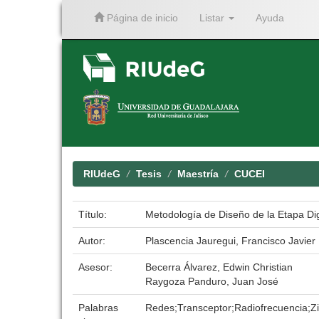
Página de inicio
Listar
Ayuda
Skip
navigation
RIUdeG
Tesis
Maestría
CUCEI
Título:
Metodología de Diseño de la Etapa Dig
Autor:
Plascencia Jauregui, Francisco Javier
Asesor:
Becerra Álvarez, Edwin Christian
Raygoza Panduro, Juan José
Palabras
Redes;Transceptor;Radiofrecuencia;Z