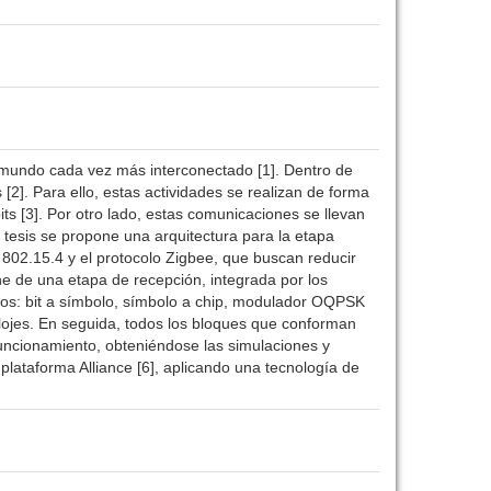
n mundo cada vez más interconectado [1]. Dentro de
[2]. Para ello, estas actividades se realizan de forma
its [3]. Por otro lado, estas comunicaciones se llevan
a tesis se propone una arquitectura para la etapa
E 802.15.4 y el protocolo Zigbee, que buscan reducir
ne de una etapa de recepción, integrada por los
tos: bit a símbolo, símbolo a chip, modulador OQPSK
lojes. En seguida, todos los bloques que conforman
funcionamiento, obteniéndose las simulaciones y
 plataforma Alliance [6], aplicando una tecnología de