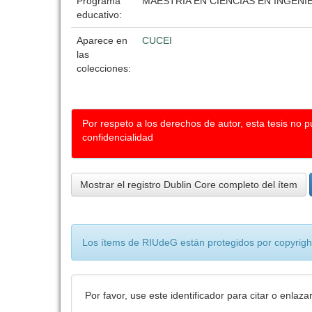
Programa
MAESTRIA EN CIENCIAS EN INGEN
educativo:
Aparece en
CUCEI
las
colecciones:
Por respeto a los derechos de autor, esta tesis no 
confidencialidad
Mostrar el registro Dublin Core completo del ítem
Los ítems de RIUdeG están protegidos por copyright
Por favor, use este identificador para citar o enlaza