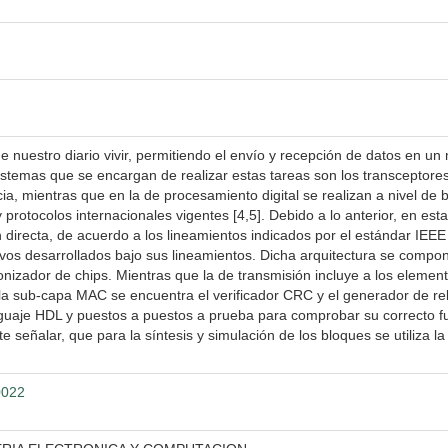
e nuestro diario vivir, permitiendo el envío y recepción de datos en u
istemas que se encargan de realizar estas tareas son los transceptores 
a, mientras que en la de procesamiento digital se realizan a nivel de b
rotocolos internacionales vigentes [4,5]. Debido a lo anterior, en est
n directa, de acuerdo a los lineamientos indicados por el estándar IEE
ivos desarrollados bajo sus lineamientos. Dicha arquitectura se compo
izador de chips. Mientras que la de transmisión incluye a los elemen
 la sub-capa MAC se encuentra el verificador CRC y el generador de re
enguaje HDL y puestos a puestos a prueba para comprobar su correcto 
 señalar, que para la síntesis y simulación de los bloques se utiliza la
0022