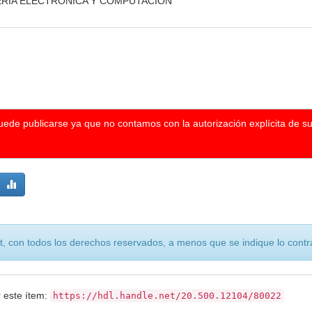
IERIA ELECTRONICA Y COMPUTACION
puede publicarse ya que no contamos con la autorización explícita de s
, con todos los derechos reservados, a menos que se indique lo contra
r este ítem:
https://hdl.handle.net/20.500.12104/80022