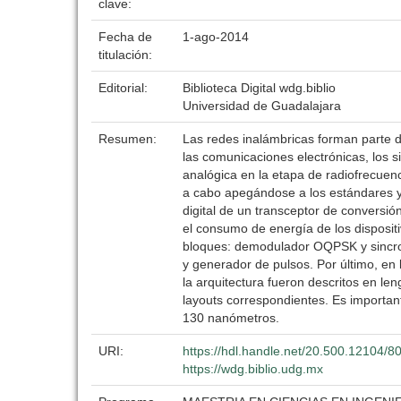
clave:
Fecha de
1-ago-2014
titulación:
Editorial:
Biblioteca Digital wdg.biblio
Universidad de Guadalajara
Resumen:
Las redes inalámbricas forman parte d
las comunicaciones electrónicas, los s
analógica en la etapa de radiofrecuenci
a cabo apegándose a los estándares y p
digital de un transceptor de conversió
el consumo de energía de los disposit
bloques: demodulador OQPSK y sincron
y generador de pulsos. Por último, en
la arquitectura fueron descritos en l
layouts correspondientes. Es importante
130 nanómetros.
URI:
https://hdl.handle.net/20.500.12104/8
https://wdg.biblio.udg.mx