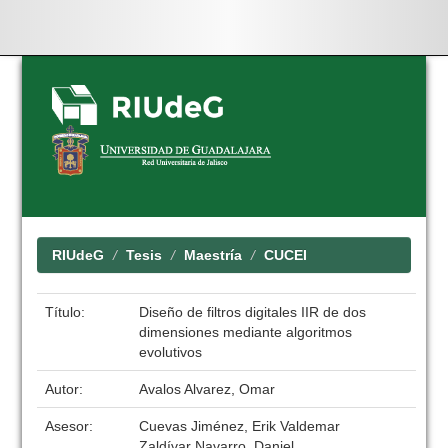
Skip
navigation
RIUdeG
Tesis
Maestría
CUCEI
Título:
Diseño de filtros digitales IIR de dos
dimensiones mediante algoritmos
evolutivos
Autor:
Avalos Alvarez, Omar
Asesor:
Cuevas Jiménez, Erik Valdemar
Zaldívar Navarro, Daniel