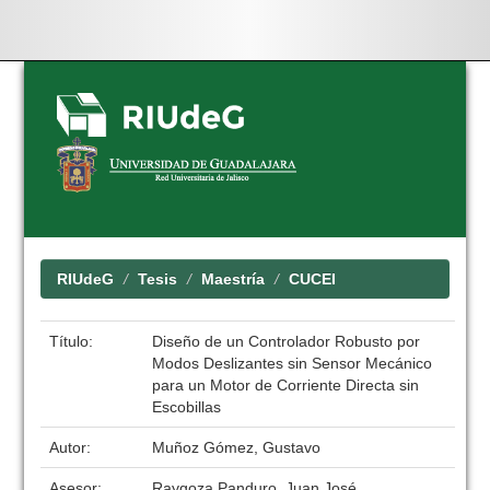
Skip
navigation
RIUdeG
Tesis
Maestría
CUCEI
Título:
Diseño de un Controlador Robusto por
Modos Deslizantes sin Sensor Mecánico
para un Motor de Corriente Directa sin
Escobillas
Autor:
Muñoz Gómez, Gustavo
Asesor:
Raygoza Panduro, Juan José