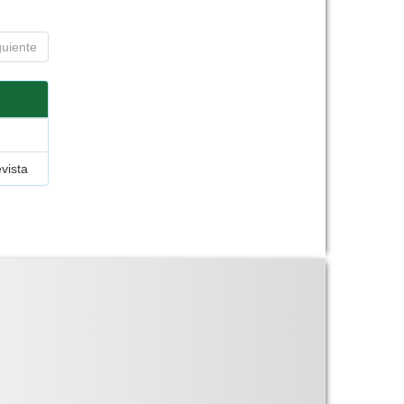
guiente
evista