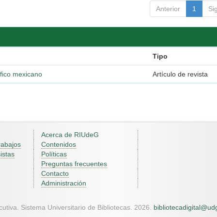
Anterior
1
Si
Tipo
ífico mexicano
Artículo de revista
Acerca de RIUdeG
rabajos
Contenidos
istas
Políticas
Preguntas frecuentes
Contacto
Administración
utiva. Sistema Universitario de Bibliotecas. 2026.
bibliotecadigital@u