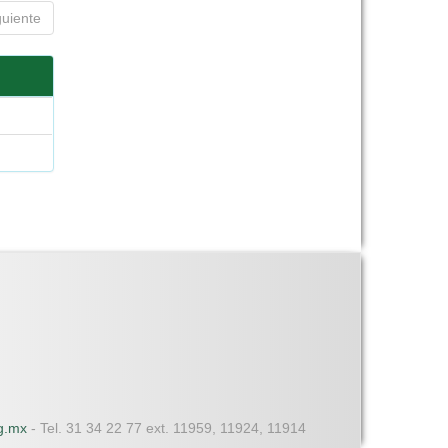
guiente
dg.mx
- Tel. 31 34 22 77 ext. 11959, 11924, 11914