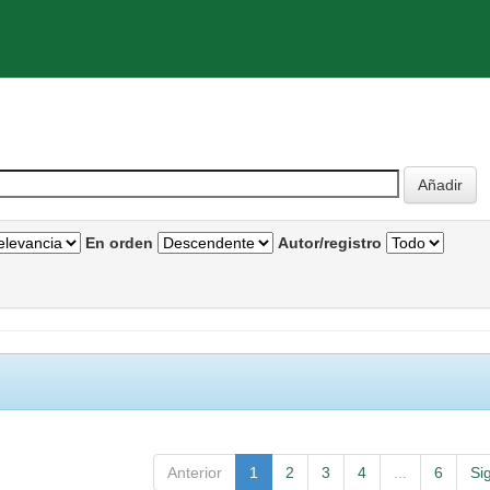
En orden
Autor/registro
Anterior
1
2
3
4
...
6
Si