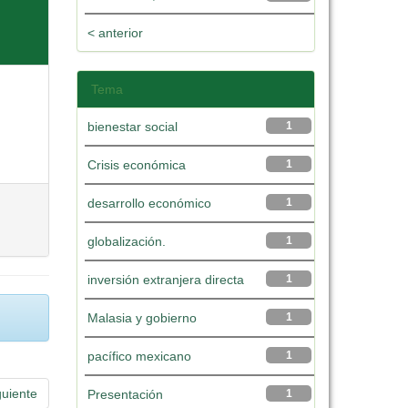
< anterior
Tema
bienestar social
1
Crisis económica
1
desarrollo económico
1
globalización.
1
inversión extranjera directa
1
Malasia y gobierno
1
pacífico mexicano
1
guiente
Presentación
1