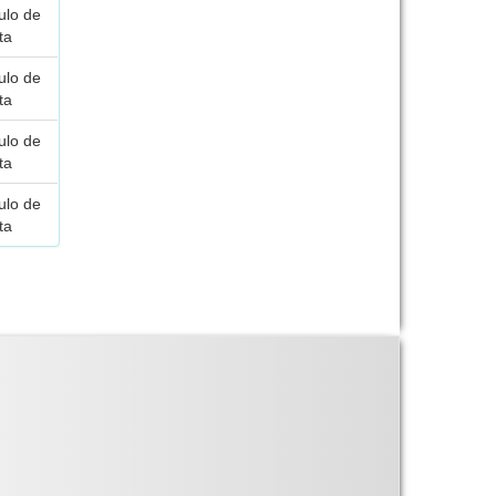
culo de
ta
culo de
ta
culo de
ta
culo de
ta