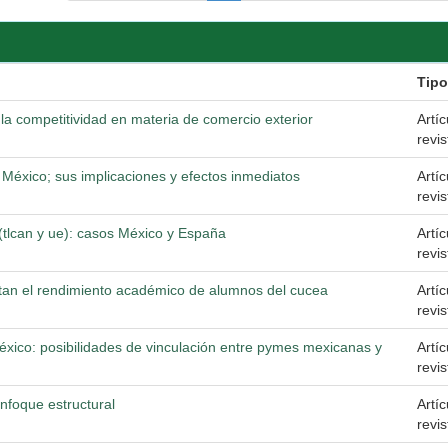
Tip
 la competitividad en materia de comercio exterior
Artí
revis
 México; sus implicaciones y efectos inmediatos
Artí
revis
(tlcan y ue): casos México y España
Artí
revis
ctan el rendimiento académico de alumnos del cucea
Artí
revis
México: posibilidades de vinculación entre pymes mexicanas y
Artí
revis
nfoque estructural
Artí
revis