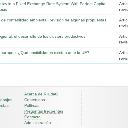
Policy in a Fixed Exchange Rate System With Perfect Capital
Artí
esis
revis
 de contabilidad ambiental: revisión de algunas propuestas
Artí
revis
ional: el desarrollo de los clusters productivos
Artí
revis
europeo. ¿Qué posibilidades existen ante la UE?
Artí
revis
Acerca de RIUdeG
rabajos
Contenidos
istas
Políticas
Preguntas frecuentes
Contacto
Administración