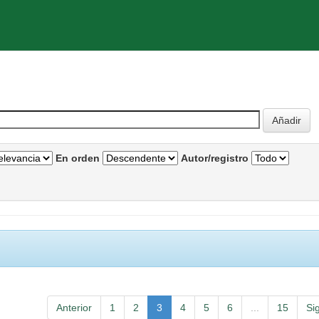
En orden
Autor/registro
Anterior
1
2
3
4
5
6
...
15
Si