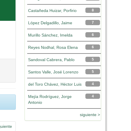
Castañeda Huizar, Porfirio
8
López Delgadillo, Jaime
7
Murillo Sánchez, Imelda
6
Reyes Nodhal, Rosa Elena
6
Sandoval Cabrera, Pablo
5
Santos Valle, José Lorenzo
5
del Toro Chávez, Héctor Luis
4
Mejía Rodríguez, Jorge
4
Antonio
siguiente >
guiente