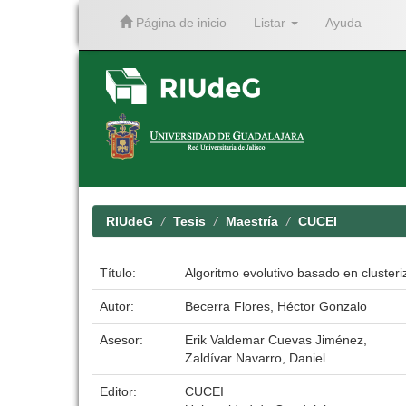
Página de inicio
Listar
Ayuda
Skip
navigation
RIUdeG
Tesis
Maestría
CUCEI
Título:
Algoritmo evolutivo basado en cluster
Autor:
Becerra Flores, Héctor Gonzalo
Asesor:
Erik Valdemar Cuevas Jiménez,
Zaldívar Navarro, Daniel
Editor:
CUCEI