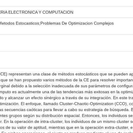
IERIA ELECTRONICA Y COMPUTACION
Metodos Estocasticos;Problemas De Optimizacion Complejos
(CE) representan una clase de métodos estocásticos que se pueden apl
 que se han propuesto varios métodos de la CE para resolver importante
ginal debido a la selección inadecuada de sus parámetros de configur
mputo es actualmente una de las tendencias más exitosas en la optimiza
o y alcanzar un efecto sinérgico a través de su integración. En este tr
timización. El enfoque, llamado Cluster-Chaotic-Optimization (CCO), 
as secuencias caóticas para llevar a cabo su estrategia de búsqueda. 
ntes grupos según su distribución espacial. Entonces, los individuos s
er. En la operación de intra-cluster, los individuos de un mismo cluster
s de su valor de aptitud, mientras que en la operación extra-cluster, e