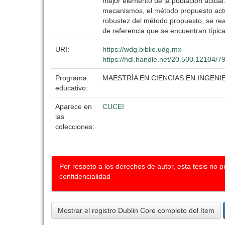
mejor elemento de la población actual
mecanismos, el método propuesto actúa
robustez del método propuesto, se re
de referencia que se encuentran típica
URI:
https://wdg.biblio.udg.mx
https://hdl.handle.net/20.500.12104/7
Programa
MAESTRÍA EN CIENCIAS EN INGEN
educativo:
Aparece en
CUCEI
las
colecciones:
Por respeto a los derechos de autor, esta tesis no 
confidencialidad
Mostrar el registro Dublin Core completo del ítem