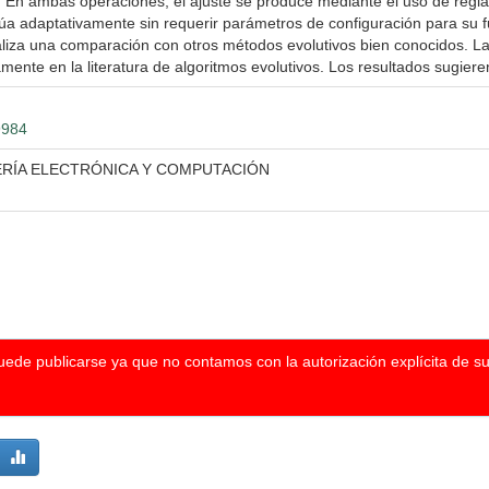
. En ambas operaciones, el ajuste se produce mediante el uso de regla
 adaptativamente sin requerir parámetros de configuración para su fu
aliza una comparación con otros métodos evolutivos bien conocidos. L
mente en la literatura de algoritmos evolutivos. Los resultados sugier
9984
IERÍA ELECTRÓNICA Y COMPUTACIÓN
puede publicarse ya que no contamos con la autorización explícita de s