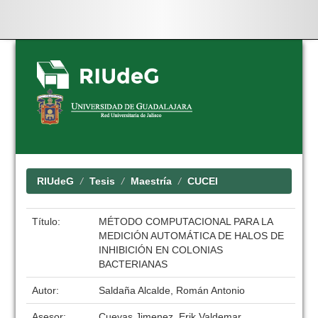
Skip
navigation
RIUdeG
Tesis
Maestría
CUCEI
Título:
MÉTODO COMPUTACIONAL PARA LA
MEDICIÓN AUTOMÁTICA DE HALOS DE
INHIBICIÓN EN COLONIAS
BACTERIANAS
Autor:
Saldaña Alcalde, Román Antonio
Asesor:
Cuevas Jimenez, Erik Valdemar