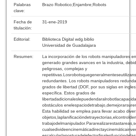
Palabras
Brazo Robotico;Enjambre;Robots
clave:
Fecha de
31-ene-2019
titulación:
Editorial:
Biblioteca Digital wdg.biblio
Universidad de Guadalajara
Resumen:
La incorporación de los robots manipuladores e
generado grandes avances en la industria, debid
peligrosas, complejas y
repetitivas.Losrobotsquegeneralmenteseutiliza
redundantes. Los robots manipuladores redunda
grados de libertad (DOF, por sus siglas en ingles
específica. Estos grados de
libertadadicionaleslepuedendaralrobotlacapaci
obstáculos enelespaciodetrabajo,demejorarsure
Esta habilidad se emplea para llevar acabo dive
objetos,laplanificacióndetrayectorias,elcontrold
trabajodelmanipulador.Pararealizarestastareas,
cualsedivideencinemáticadirectaycinemáticainver
escalcularlaposturadelefectorfinalenfuncióndelas