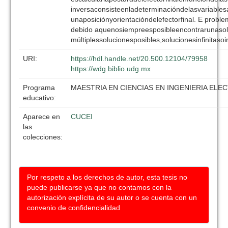
inversaconsisteenladeterminacióndelasvariables
unaposiciónyorientacióndelefectorfinal. E prob
debido aquenosiempreesposibleencontrarunasol
múltiplessolucionesposibles,solucionesinfinitaso
URI:
https://hdl.handle.net/20.500.12104/79958
https://wdg.biblio.udg.mx
Programa
MAESTRIA EN CIENCIAS EN INGENIERIA EL
educativo:
Aparece en
CUCEI
las
colecciones:
Por respeto a los derechos de autor, esta tesis no
puede publicarse ya que no contamos con la
autorización explícita de su autor o se cuenta con un
convenio de confidencialidad