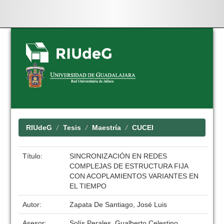
Skip
navigation
RIUdeG
Tesis
Maestría
CUCEI
Título:
SINCRONIZACIÓN EN REDES
COMPLEJAS DE ESTRUCTURA FIJA
CON ACOPLAMIENTOS VARIANTES EN
EL TIEMPO
Autor:
Zapata De Santiago, José Luis
Asesor:
Solís Perales, Gualberto Celestino