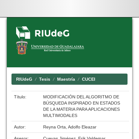
Skip
navigation
RIUdeG
Tesis
Maestría
CUCEI
Título:
MODIFICACIÓN DEL ALGORITMO DE
BÚSQUEDA INSPIRADO EN ESTADOS
DE LA MATERIA PARA APLICACIONES
MULTIMODALES
Autor:
Reyna Orta, Adolfo Eleazar
Asesor:
Cuevas Jiménez, Erik Valdemar