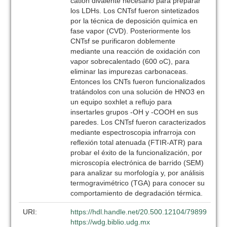
catión divalente necesario para preparar
los LDHs. Los CNTsf fueron sintetizados
por la técnica de deposición química en
fase vapor (CVD). Posteriormente los
CNTsf se purificaron doblemente
mediante una reacción de oxidación con
vapor sobrecalentado (600 oC), para
eliminar las impurezas carbonaceas.
Entonces los CNTs fueron funcionalizados
tratándolos con una solución de HNO3 en
un equipo soxhlet a reflujo para
insertarles grupos -OH y -COOH en sus
paredes. Los CNTsf fueron caracterizados
mediante espectroscopia infrarroja con
reflexión total atenuada (FTIR-ATR) para
probar el éxito de la funcionalización, por
microscopía electrónica de barrido (SEM)
para analizar su morfología y, por análisis
termogravimétrico (TGA) para conocer su
comportamiento de degradación térmica.
URI:
https://hdl.handle.net/20.500.12104/79899
https://wdg.biblio.udg.mx