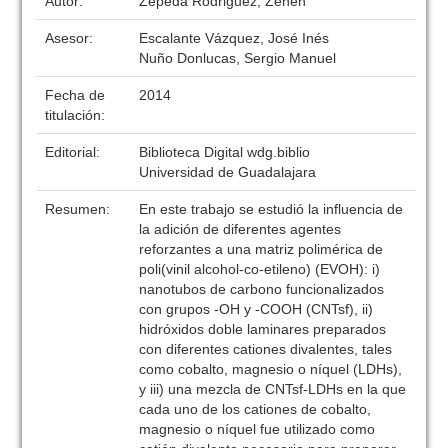
Autor:
Zepeda Rodriguez, Zenen
Asesor:
Escalante Vázquez, José Inés
Nuño Donlucas, Sergio Manuel
Fecha de
2014
titulación:
Editorial:
Biblioteca Digital wdg.biblio
Universidad de Guadalajara
Resumen:
En este trabajo se estudió la influencia de
la adición de diferentes agentes
reforzantes a una matriz polimérica de
poli(vinil alcohol-co-etileno) (EVOH): i)
nanotubos de carbono funcionalizados
con grupos -OH y -COOH (CNTsf), ii)
hidróxidos doble laminares preparados
con diferentes cationes divalentes, tales
como cobalto, magnesio o níquel (LDHs),
y iii) una mezcla de CNTsf-LDHs en la que
cada uno de los cationes de cobalto,
magnesio o níquel fue utilizado como