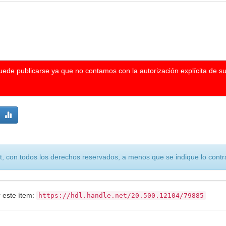
puede publicarse ya que no contamos con la autorización explícita de s
, con todos los derechos reservados, a menos que se indique lo contra
r este ítem:
https://hdl.handle.net/20.500.12104/79885