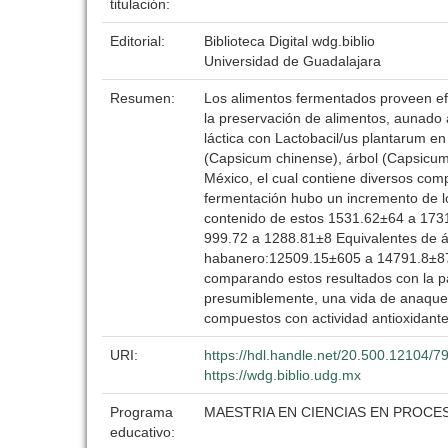
titulación:
Editorial:
Biblioteca Digital wdg.biblio
Universidad de Guadalajara
Resumen:
Los alimentos fermentados proveen efe
la preservación de alimentos, aunado a
láctica con Lactobacil/us plantarum en
(Capsicum chinense), árbol (Capsicum f
México, el cual contiene diversos com
fermentación hubo un incremento de los
contenido de estos 1531.62±64 a 1731.
999.72 a 1288.81±8 Equivalentes de ác
habanero:12509.15±605 a 14791.8±874
comparando estos resultados con la pas
presumiblemente, una vida de anaquel 
compuestos con actividad antioxidante 
URI:
https://hdl.handle.net/20.500.12104/7
https://wdg.biblio.udg.mx
Programa
MAESTRIA EN CIENCIAS EN PROC
educativo: