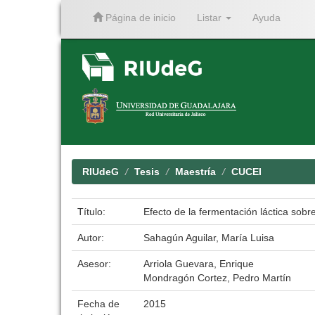
Página de inicio
Listar
Ayuda
Skip
navigation
RIUdeG
Tesis
Maestría
CUCEI
Título:
Efecto de la fermentación láctica sobr
Autor:
Sahagún Aguilar, María Luisa
Asesor:
Arriola Guevara, Enrique
Mondragón Cortez, Pedro Martín
Fecha de
2015