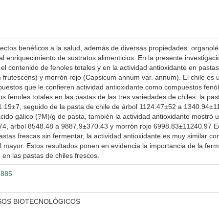
ctos benéficos a la salud, además de diversas propiedades: organolépt
l enriquecimiento de sustratos alimenticios. En la presente investigaci
 el contenido de fenoles totales y en la actividad antioxidante en pasta
rutescens) y morrón rojo (Capsicum annum var. annum). El chile es un f
puestos que le confieren actividad antioxidante como compuestos fenóli
 fenoles totales en las pastas de las tres variedades de chiles: la pa
19±7, seguido de la pasta de chile de árbol 1124.47±52 a 1340.94±11 
ido gálico (?M)/g de pasta, también la actividad antioxidante mostró u
, árbol 8548.48 a 9887.9±370.43 y morrón rojo 6998.83±11240.97 Equ
tas frescas sin fermentar, la actividad antioxidante es muy similar co
mayor. Estos resultados ponen en evidencia la importancia de la ferme
en las pastas de chiles frescos.
9885
ESOS BIOTECNOLÓGICOS