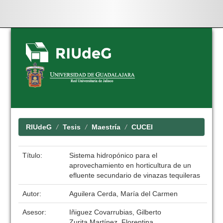
Skip
navigation
RIUdeG
Tesis
Maestría
CUCEI
Título:
Sistema hidropónico para el
aprovechamiento en horticultura de un
efluente secundario de vinazas tequileras
Autor:
Aguilera Cerda, María del Carmen
Asesor:
Iñiguez Covarrubias, Gilberto
Zurita Martínez, Florentina