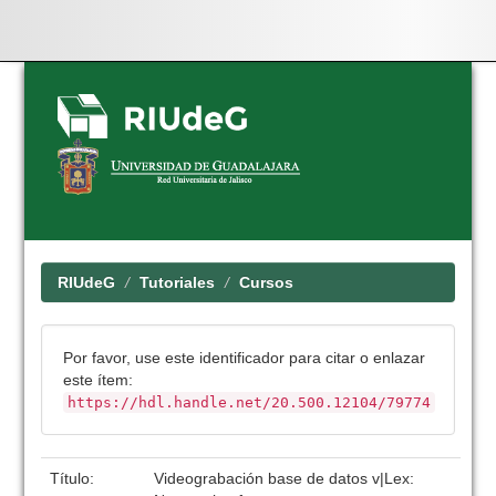
Skip
navigation
RIUdeG
Tutoriales
Cursos
Por favor, use este identificador para citar o enlazar
este ítem:
https://hdl.handle.net/20.500.12104/79774
Título:
Videograbación base de datos v|Lex: