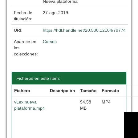
Nueva plataforma
Fecha de
27-ago-2019
titulación:
URI:
https://hdl.handle.net/20.500.12104/79774
Aparece en
Cursos
las
colecciones:
Ficheros en este ítem:
Fichero
Descripción
Tamaño
Formato
vLex nueva
94.58
MP4
plataforma.mp4
MB