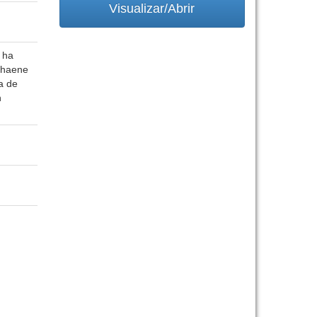
Visualizar/Abrir
 ha
Dehaene
a de
n