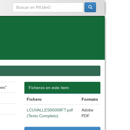
nes"
Ficheros en este ítem:
Fichero
Formato
LCUVALLES00008FT.pdf
Adobe
(Texto Completo)
PDF