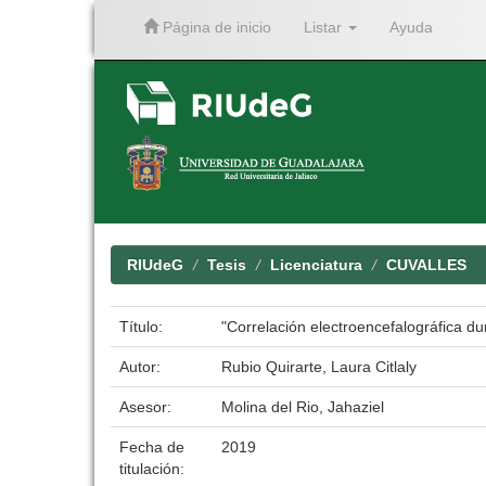
Página de inicio
Listar
Ayuda
Skip
navigation
RIUdeG
Tesis
Licenciatura
CUVALLES
Título:
"Correlación electroencefalográfica d
Autor:
Rubio Quirarte, Laura Citlaly
Asesor:
Molina del Rio, Jahaziel
Fecha de
2019
titulación: