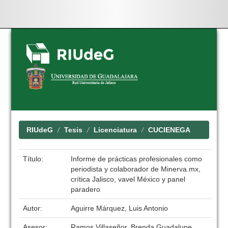
Skip
navigation
RIUdeG
Tesis
Licenciatura
CUCIENEGA
Título:
Informe de prácticas profesionales como
periodista y colaborador de Minerva.mx,
crítica Jalisco, vavel México y panel
paradero
Autor:
Aguirre Márquez, Luis Antonio
Asesor:
Ramos Villaseñor, Brenda Guadalupe