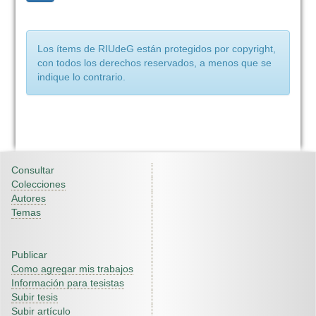
Los ítems de RIUdeG están protegidos por copyright,
con todos los derechos reservados, a menos que se
indique lo contrario.
Consultar
Colecciones
Autores
Temas
Publicar
Como agregar mis trabajos
Información para tesistas
Subir tesis
Subir artículo