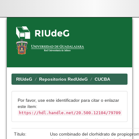
Skip
navigation
RIUdeG
Repositorios RedUdeG
CUCBA
Por favor, use este identificador para citar o enlazar
este ítem:
https://hdl.handle.net/20.500.12104/79709
Título:
Uso combinado del clorhidrato de propioprom