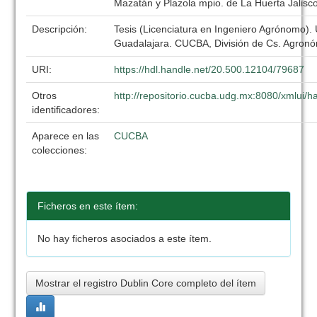
Mazatán y Plazola mpio. de La Huerta Jalisc
Descripción:
Tesis (Licenciatura en Ingeniero Agrónomo).
Guadalajara. CUCBA, División de Cs. Agronó
URI:
https://hdl.handle.net/20.500.12104/79687
Otros
http://repositorio.cucba.udg.mx:8080/xmlui
identificadores:
Aparece en las
CUCBA
colecciones:
Ficheros en este ítem:
No hay ficheros asociados a este ítem.
Mostrar el registro Dublin Core completo del ítem