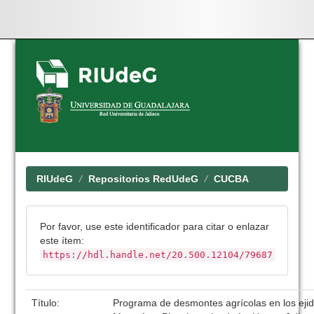
Skip
navigation
RIUdeG
Repositorios RedUdeG
CUCBA
Por favor, use este identificador para citar o enlazar
este ítem:
https://hdl.handle.net/20.500.12104/79687
Título:
Programa de desmontes agrícolas en los ejid