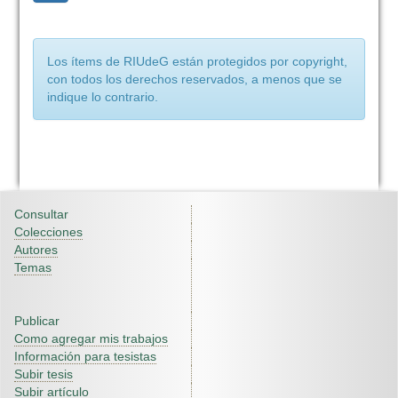
Los ítems de RIUdeG están protegidos por copyright,
con todos los derechos reservados, a menos que se
indique lo contrario.
Consultar
Colecciones
Autores
Temas
Publicar
Como agregar mis trabajos
Información para tesistas
Subir tesis
Subir artículo